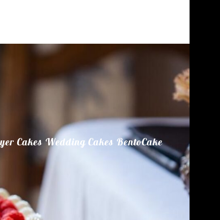
yer Cakes
Wedding Cakes
BentoCake