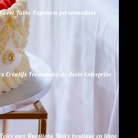
Sweet Table
Papeterie personnalisée
rs Créatifs
Formulaire de devis
Entreprise
Foire aux Questions
Notre boutique en ligne