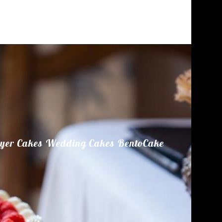
yer Cakes
Wedding Cakes
BentoCake