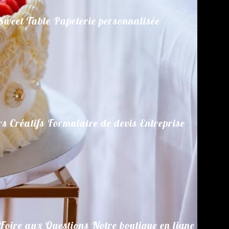
Sweet Table
Papeterie personnalisée
rs Créatifs
Formulaire de devis
Entreprise
Foire aux Questions
Notre boutique en ligne