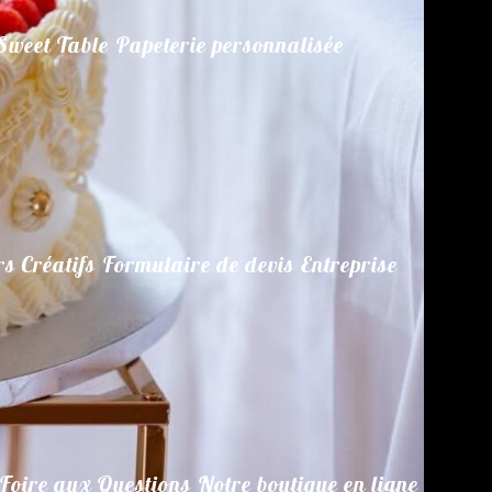
Sweet Table
Papeterie personnalisée
rs Créatifs
Formulaire de devis
Entreprise
Foire aux Questions
Notre boutique en ligne