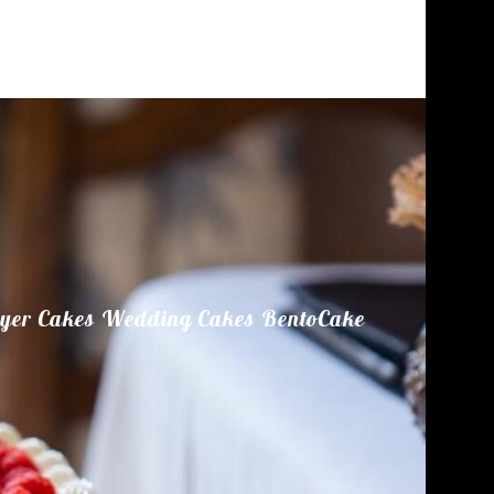
yer Cakes
Wedding Cakes
BentoCake