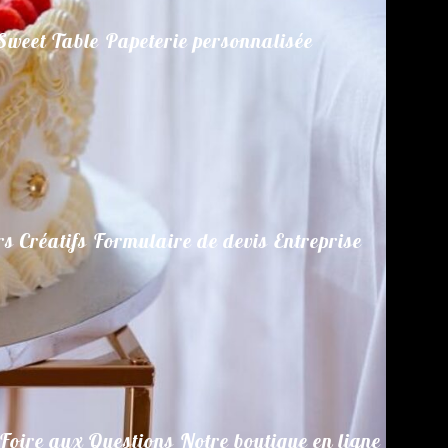
Sweet Table
Papeterie personnalisée
rs Créatifs
Formulaire de devis
Entreprise
Foire aux Questions
Notre boutique en ligne