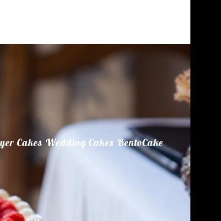
yer Cakes
Wedding Cakes
BentoCake