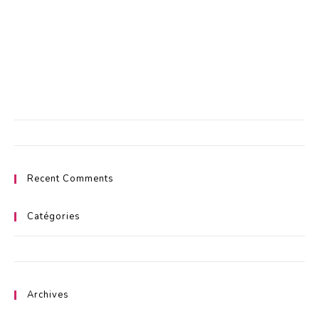
Les commandes passées à partir du jeudi sont préparé et expédiées
le lundi suivant.
Livraison entre 24/48 H.
Aucune catégorie
Recent Comments
Catégories
Aucune catégorie
Archives