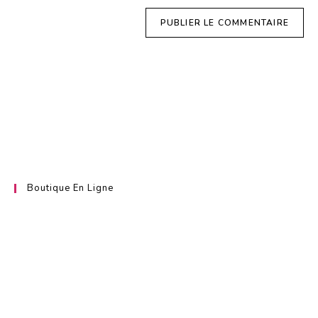
Sugarpastecakes
Layercakes
Boutique En Ligne
Découvrez nos délicieux gourmandises frais et faits maison.
Toutes les commandes passées avant 10H du lundi au mercredi sont
expédiés le jours même.