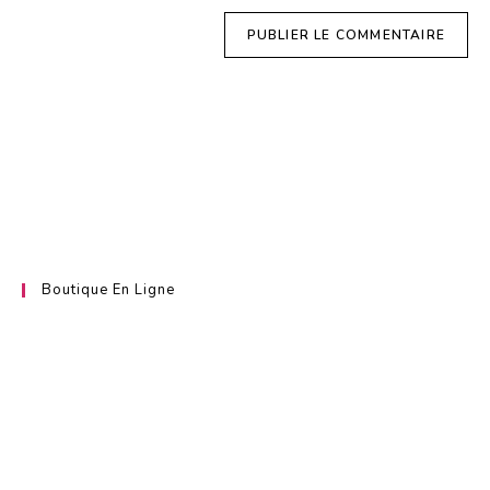
Sugarpastecakes
Layercakes
Boutique En Ligne
Découvrez nos délicieux gourmandises frais et faits maison.
Toutes les commandes passées avant 10H du lundi au mercredi sont
expédiés le jours même.