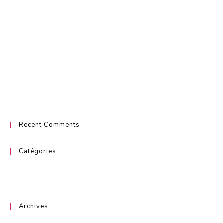
Les commandes passées à partir du jeudi sont préparé et expédiées
le lundi suivant.
Livraison entre 24/48 H.
Aucune catégorie
Recent Comments
Catégories
Aucune catégorie
Archives