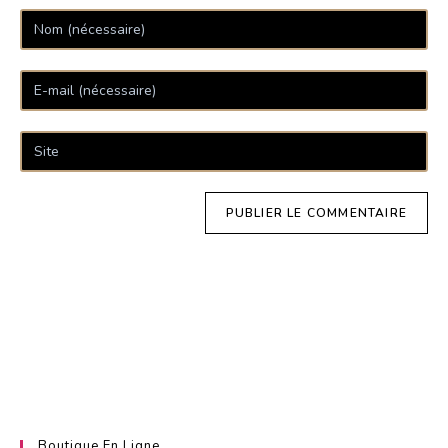
Sugarpastecakes
Layercakes
Boutique En Ligne